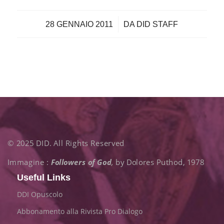
/
28 GENNAIO 2011
DA
DID STAFF
© 2025 DID. All Rights Reserved
Immagine :
Followers of God
,
by Dolores Puthod, 1978
Useful Links
DDI Opuscolo
Abbonamento alla Rivista Pro Dialogo