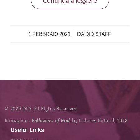
Continua a leggere
/
1 FEBBRAIO 2021
DA
DID STAFF
© 2025 DID. All Rights Reserved
Immagine :
Followers of God
,
by Dolores Puthod, 1978
Useful Links